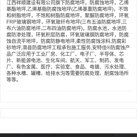
我
咨
江西祥顺建设有限公司旗下
防腐地坪，防腐蚀地坪，乙烯
们
询
基酯地坪,乙烯基脂防腐蚀地坪(乙烯基重防腐地坪)，不饱
和树脂地坪，不饱和树脂防腐地坪，聚脲防腐地坪，环氧
FRP玻璃钢地坪，环氧玻纤布地坪(三布五油防腐地坪,
三
布六油防腐地坪,
二布四油防腐地坪)，
防腐水池，水池防
腐防渗处理，环氧积层防腐，
环氧玻璃钢防腐地坪，防腐
蚀自流平地坪
，防腐防静电地坪,柔性防腐蚀涂料,防腐彩
砂地坪,
滑县
防腐地坪工程承包施工服务,
安特佳®
防腐蚀产
品广泛应用于工业厂房
、
化工厂
、
电子厂
、半导体
、芯
片
、新能源电池
、
生化车间
、
航天、军工、制药、发电
厂、有色金属、医疗、实验室、食品、电镀、污水处理、
各种水槽、罐槽
、给排水沟
等需要防腐处理、耐腐蚀场所
等等。