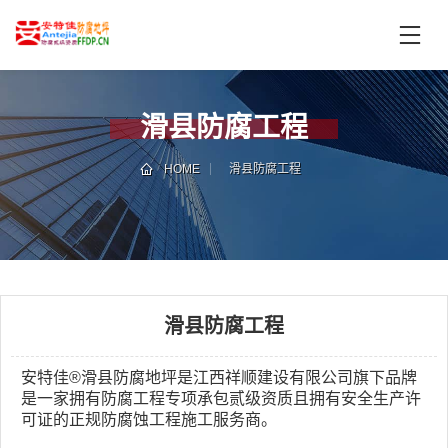
首
页
产
品
滑县防腐工程
中
技
心
术
HOME
滑县防腐工程
支
服
持
务
案
新
例
闻
资
滑县防腐工程
服
讯
务
区
安特佳®滑县防腐地坪是江西祥顺建设有限公司旗下品牌
是一家拥有防腐工程专项承包贰级资质且拥有安全生产许
域
可证的正规防腐蚀工程施工服务商。
联
电
系
话