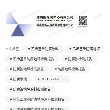
本文标签：
# 乙烯基重防腐涂料
# 乙烯基重防腐地坪
# 乙烯基重防腐地坪检测报告
# 防腐蚀检测报告
# 防腐蚀地坪检测报告
# 防腐地坪检测报告
# 防腐水池
# GB/T9274-1988
# 防腐蚀地坪涂料检测报告
# 环氧乙烯基防腐地坪涂料检测报告
# 乙烯基脂重防腐地坪涂料检测报告